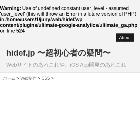
Warning
: Use of undefined constant user_level - assumed
'user_level' (this will throw an Error in a future version of PHP)
in
/home/users/1/juny/web/hidef/wp-
content/plugins/ultimate-google-analytics/ultimate_ga.php
on line
524
About
hidef.jp 〜超初心者の疑問〜
Webサイトのあれこれや、iOS App開発のあれこれ
ホーム
>
Web制作
>
CSS
>