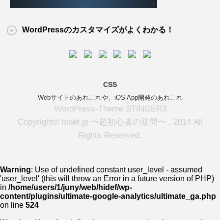
WordPressのカスタマイズがよくわかる！
CSS
Webサイトのあれこれや、iOS App開発のあれこれ
WordPress-Theme STINGER3
Copyright© hidef.jp 〜超初心者の疑問〜 , 2014 All
Rights Reserved.
Warning
: Use of undefined constant user_level - assumed
'user_level' (this will throw an Error in a future version of PHP)
in
/home/users/1/juny/web/hidef/wp-
content/plugins/ultimate-google-analytics/ultimate_ga.php
on line
524