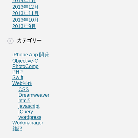
2014年1月
2013年12月
2013年11月
2013年10月
2013年9月
カテゴリー
iPhone App 開発
Objective-C
PhotoComp
PHP
Swift
Web制作
CSS
Dreamweaver
html5
javascript
jQuery
wordpress
Workmanager
雑記