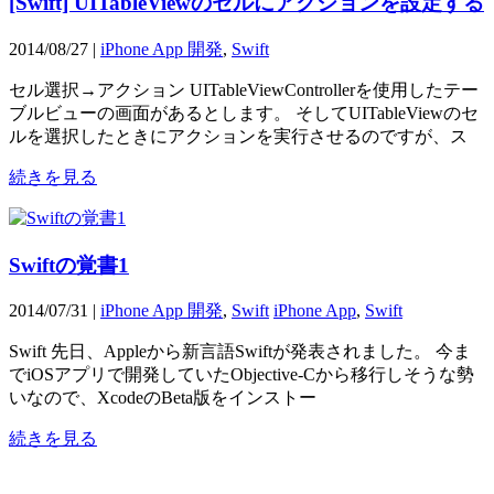
[Swift] UITableViewのセルにアクションを設定する
2014/08/27 |
iPhone App 開発
,
Swift
セル選択→アクション UITableViewControllerを使用したテー
ブルビューの画面があるとします。 そしてUITableViewのセ
ルを選択したときにアクションを実行させるのですが、ス
続きを見る
Swiftの覚書1
2014/07/31 |
iPhone App 開発
,
Swift
iPhone App
,
Swift
Swift 先日、Appleから新言語Swiftが発表されました。 今ま
でiOSアプリで開発していたObjective-Cから移行しそうな勢
いなので、XcodeのBeta版をインストー
続きを見る