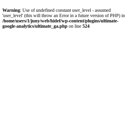
Warning
: Use of undefined constant user_level - assumed
'user_level' (this will throw an Error in a future version of PHP) in
/home/users/1/juny/web/hidef/wp-content/plugins/ultimate-
google-analytics/ultimate_ga.php
on line
524