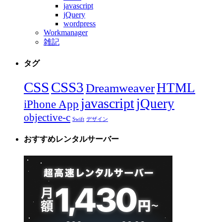
javascript
jQuery
wordpress
Workmanager
雑記
タグ
CSS
CSS3
HTML
Dreamweaver
javascript
jQuery
iPhone App
objective-c
Swift
デザイン
おすすめレンタルサーバー