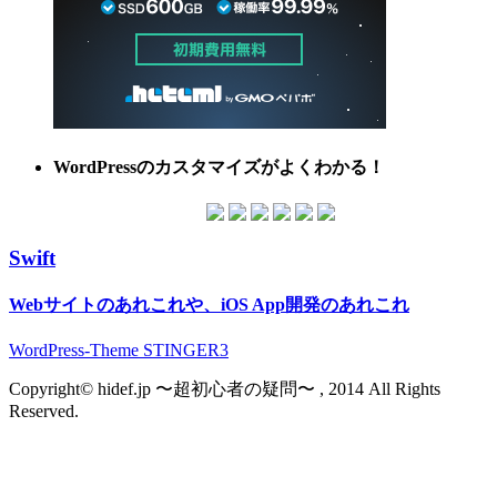
WordPressのカスタマイズがよくわかる！
Swift
Webサイトのあれこれや、iOS App開発のあれこれ
WordPress-Theme STINGER3
Copyright© hidef.jp 〜超初心者の疑問〜 , 2014 All Rights
Reserved.
Warning
: Use of undefined constant user_level - assumed
'user_level' (this will throw an Error in a future version of PHP) in